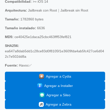
Compatibilidad:
>= iOS 14
Arquitectura:
Jailbreak con Root｜Jailbreak sin Root
Tamaño:
1782860 bytes
Tamaño instalado:
6636
MD5:
ce40425e1daca25cbc463fff53fef821
SHA256:
ea647a8dab5dd1c28ce83d0f8105f1e3609fda4ab5fc427ce6d04
2c7e502dd8a
Fuente:
Havoc✅
Agregar a Cydia
Agregar a Installer
Agregar a Sileo
Agregar a Zebra