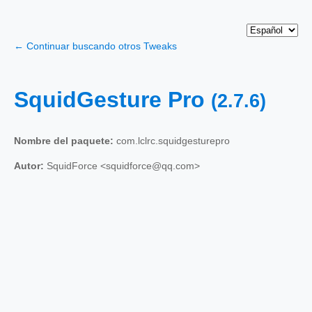
← Continuar buscando otros Tweaks
SquidGesture Pro
(2.7.6)
Nombre del paquete:
com.lclrc.squidgesturepro
Autor:
SquidForce <squidforce@qq.com>