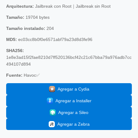
Arquitectura:
Jailbreak con Root｜Jailbreak sin Root
Tamaño:
19704 bytes
Tamaño instalado:
204
MD5:
ec03cc8b0f0e6571abf79a23d8d3fe96
SHA256:
1e8e3ad15f2fae8210d7ff520136bcf42c21c67bba79a976adb7cc
494107d894
Fuente:
Havoc✅
Agregar a Cydia
Agregar a Installer
Agregar a Sileo
Agregar a Zebra