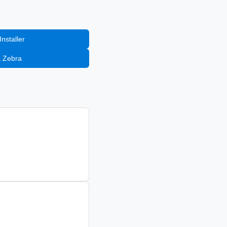
nstaller
a Zebra