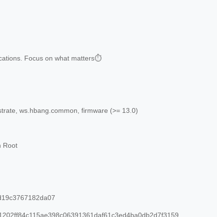
cations. Focus on what matters⏱
trate, ws.hbang.common, firmware (>= 13.0)
n Root
d19c3767182da07
1202ff84c115ae398c06391361daf61c3ed4ba0db2d7f3159