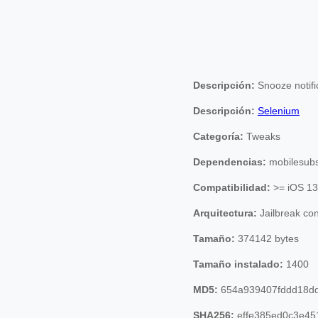
Descripción:
Snooze notifi
Descripción:
Selenium
Categoría:
Tweaks
Dependencias:
mobilesubs
Compatibilidad:
>= iOS 13
Arquitectura:
Jailbreak co
Tamaño:
374142 bytes
Tamaño instalado:
1400
MD5:
654a939407fddd18d
SHA256:
effe385ed0c3e45