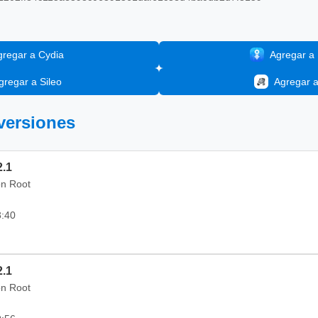
gregar a Cydia
Agregar a I
gregar a Sileo
Agregar 
 versiones
2.1
on Root
3:40
2.1
on Root