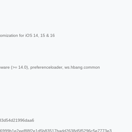
omization for iOS 14, 15 & 16
rmware (>= 14.0), preferenceloader, ws.hbang.common
83d54d21996daa6
6999b1e2eef88f2e1d5b83517badd2638d5f5296c5e7773e3