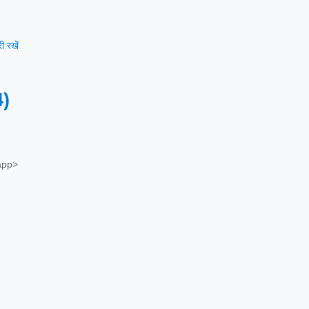
 रखें
4)
app>