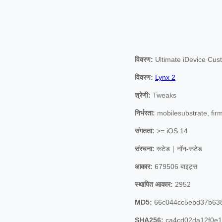
विवरण:
Ultimate iDevice Cust
विवरण:
Lynx 2
श्रेणी:
Tweaks
निर्भरता:
mobilesubstrate, fi
संगतता:
>= iOS 14
संरचना:
रूटेड｜नॉन-रूटेड
आकार:
679506 बाइट्स
स्थापित आकार:
2952
MD5:
66c044cc5ebd37b63
SHA256:
ca4cd02da12f0e1