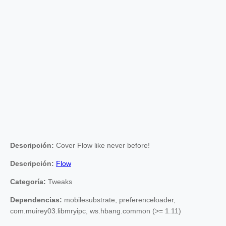
Descripción:
Cover Flow like never before!
Descripción:
Flow
Categoría:
Tweaks
Dependencias:
mobilesubstrate, preferenceloader,
com.muirey03.libmryipc, ws.hbang.common (>= 1.11)