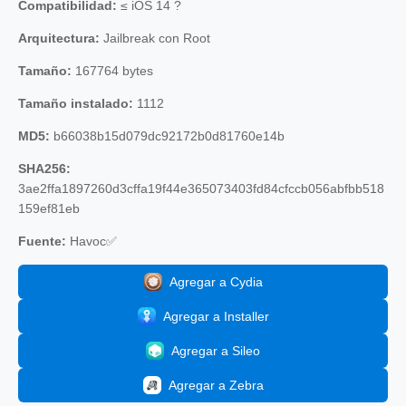
Compatibilidad:
≤ iOS 14 ?
Arquitectura:
Jailbreak con Root
Tamaño:
167764 bytes
Tamaño instalado:
1112
MD5:
b66038b15d079dc92172b0d81760e14b
SHA256:
3ae2ffa1897260d3cffa19f44e365073403fd84cfccb056abfbb518
159ef81eb
Fuente:
Havoc✅
Agregar a Cydia
Agregar a Installer
Agregar a Sileo
Agregar a Zebra