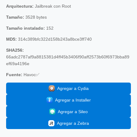
Arquitectura:
Jailbreak con Root
Tamaño:
3528 bytes
Tamaño instalado:
152
MD5:
314c389bfc322d158b243a8bce3ff740
SHA256:
66adc2787af9a8815381d4ff45b3406f90aff2573b60f6973bba89
ef69a4196e
Fuente:
Havoc✅
Agregar a Cydia
Agregar a Installer
Agregar a Sileo
Agregar a Zebra