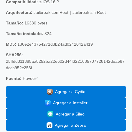
Compatibilidad:
≤ iOS 16 ?
Arquitectura:
Jailbreak con Root｜Jailbreak sin Root
Tamaño:
16380 bytes
Tamaño instalado:
324
MD5:
136e2e43754271d3b24ad0242042a419
SHA256:
25ffdd311385aa8252ba22e602d44f3221685707728142dea587
dccb952c253f
Fuente:
Havoc✅
Agregar a Cydia
Agregar a Installer
Agregar a Sileo
Agregar a Zebra