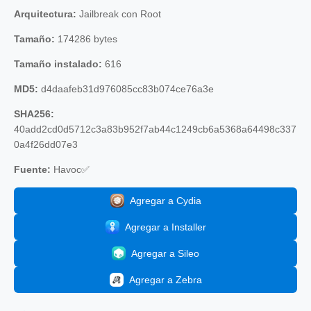
Arquitectura:
Jailbreak con Root
Tamaño:
174286 bytes
Tamaño instalado:
616
MD5:
d4daafeb31d976085cc83b074ce76a3e
SHA256:
40add2cd0d5712c3a83b952f7ab44c1249cb6a5368a64498c337
0a4f26dd07e3
Fuente:
Havoc✅
Agregar a Cydia
Agregar a Installer
Agregar a Sileo
Agregar a Zebra