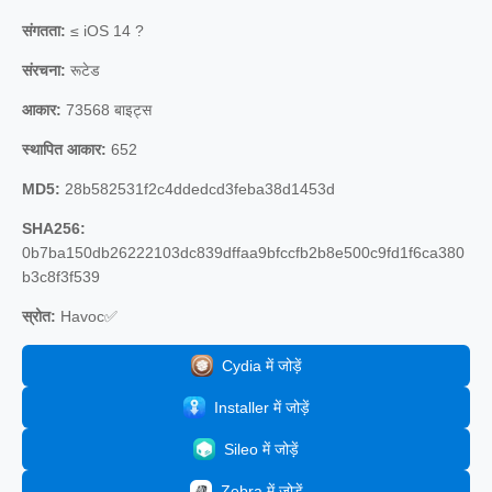
संगतता:
≤ iOS 14 ?
संरचना:
रूटेड
आकार:
73568 बाइट्स
स्थापित आकार:
652
MD5:
28b582531f2c4ddedcd3feba38d1453d
SHA256:
0b7ba150db26222103dc839dffaa9bfccfb2b8e500c9fd1f6ca380
b3c8f3f539
स्रोत:
Havoc✅
Cydia में जोड़ें
Installer में जोड़ें
Sileo में जोड़ें
Zebra में जोड़ें