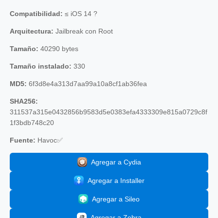
Compatibilidad:
≤ iOS 14 ?
Arquitectura:
Jailbreak con Root
Tamaño:
40290 bytes
Tamaño instalado:
330
MD5:
6f3d8e4a313d7aa99a10a8cf1ab36fea
SHA256:
311537a315e0432856b9583d5e0383efa4333309e815a0729c8f
1f3bdb748c20
Fuente:
Havoc✅
Agregar a Cydia
Agregar a Installer
Agregar a Sileo
Agregar a Zebra