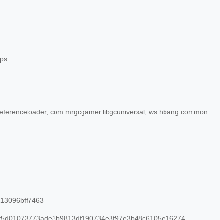
ups
referenceloader, com.mrgcgamer.libgcuniversal, ws.hbang.common
113096bff7463
f5d01073773ade3b9813df190734e3f97e3b48c6105e16274