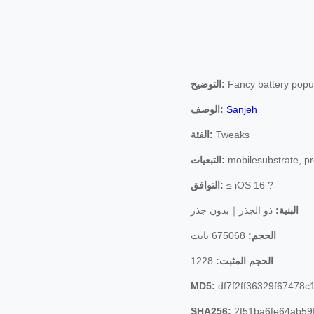
Fancy battery pop
التوضيح:
Sanjeh
الوصف:
Tweaks
الفئة:
mobilesubstrate, p
التبعيات:
≤ iOS 16 ?
التوافق:
البنية:
ذو الجذر｜بدون جذر
الحجم:
675068 بايت
الحجم المثبت:
1228
MD5:
df7f2ff36329f67478c
SHA256:
2f51ba6fe64ab59