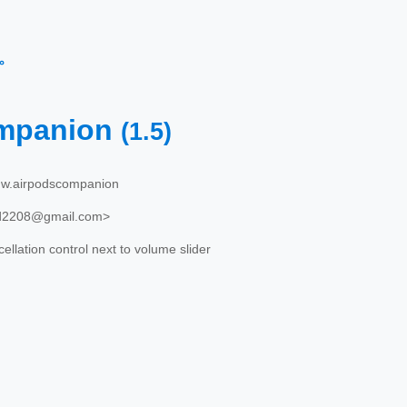
←
mpanion
(1.5)
hw.airpodscompanion
d2208@gmail.com>
llation control next to volume slider