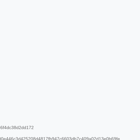
6f4dc38d2dd172
0e446c3d425208d4817fb947c6603db7c409a02d13e0b69fe