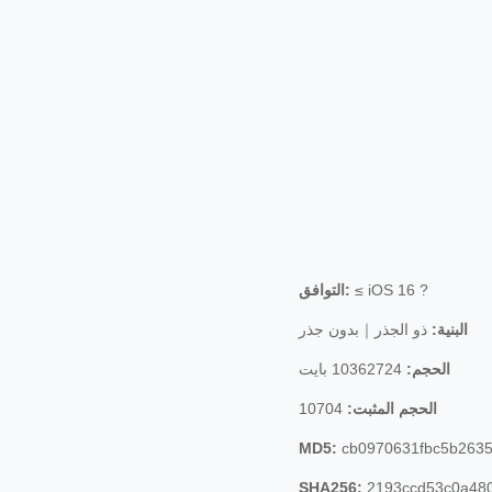
≤ iOS 16 ?
التوافق:
البنية:
ذو الجذر｜بدون جذر
الحجم:
10362724 بايت
الحجم المثبت:
10704
MD5:
cb0970631fbc5b2635
SHA256:
2193ccd53c0a480