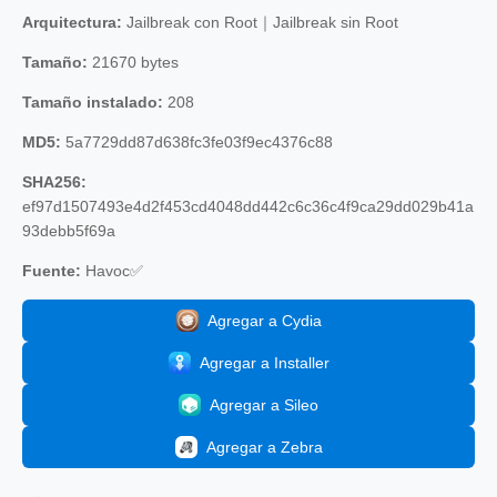
Arquitectura:
Jailbreak con Root｜Jailbreak sin Root
Tamaño:
21670 bytes
Tamaño instalado:
208
MD5:
5a7729dd87d638fc3fe03f9ec4376c88
SHA256:
ef97d1507493e4d2f453cd4048dd442c6c36c4f9ca29dd029b41a
93debb5f69a
Fuente:
Havoc✅
Agregar a Cydia
Agregar a Installer
Agregar a Sileo
Agregar a Zebra