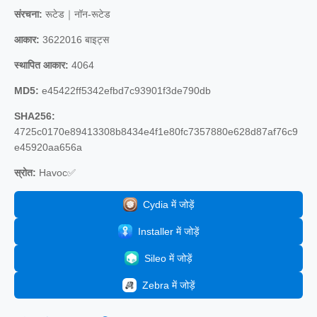
संरचना:
रूटेड｜नॉन-रूटेड
आकार:
3622016 बाइट्स
स्थापित आकार:
4064
MD5:
e45422ff5342efbd7c93901f3de790db
SHA256:
4725c0170e89413308b8434e4f1e80fc7357880e628d87af76c9
e45920aa656a
स्रोत:
Havoc✅
Cydia में जोड़ें
Installer में जोड़ें
Sileo में जोड़ें
Zebra में जोड़ें