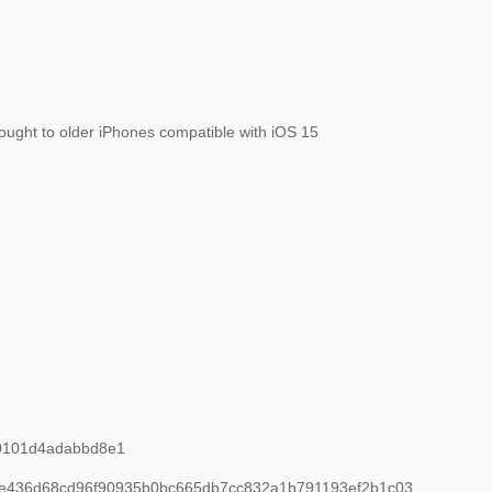
ught to older iPhones compatible with iOS 15
0101d4adabbd8e1
e436d68cd96f90935b0bc665db7cc832a1b791193ef2b1c03