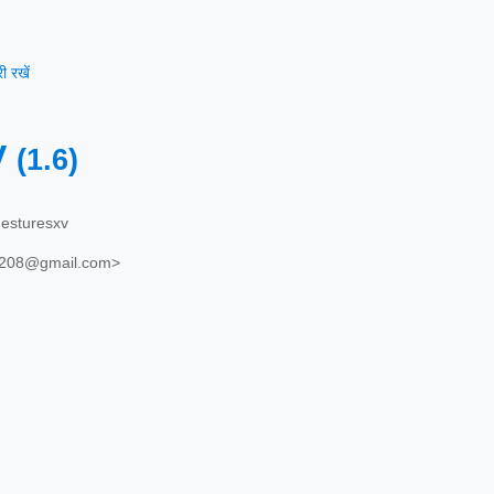
 रखें
V
(1.6)
esturesxv
208@gmail.com>