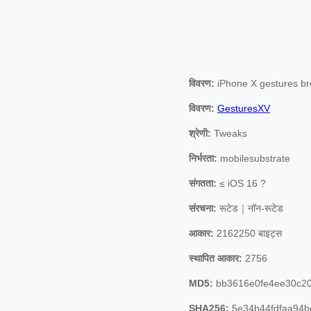
विवरण:
iPhone X gestures bro
विवरण:
GesturesXV
श्रेणी:
Tweaks
निर्भरता:
mobilesubstrate
संगतता:
≤ iOS 16 ?
संरचना:
रूटेड｜नॉन-रूटेड
आकार:
2162250 बाइट्स
स्थापित आकार:
2756
MD5:
bb3616e0fe4ee30c2
SHA256:
5e34b44fdfaa94b