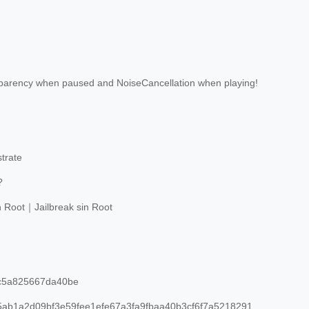
parency when paused and NoiseCancellation when playing!
trate
?
n Root｜Jailbreak sin Root
c5a825667da40be
ab1a2d09bf3e59fee1efe67a3fa9fbaa40b3cf6f7a5218291