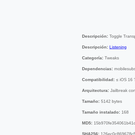
Descripción:
Toggle Trans
Descripción:
Listening
Categoría:
Tweaks
Dependencias:
mobilesubs
Compatibilidad:
≤ iOS 16 
Arquitectura:
Jailbreak co
Tamaño:
5142 bytes
Tamaño instalado:
168
MD5:
15b970fe354061b41
SHA256:
126ec0c869678c5