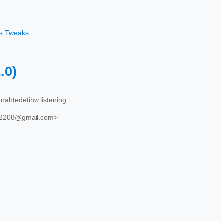
os Tweaks
1.0)
nahtedetihw.listening
2208@gmail.com>