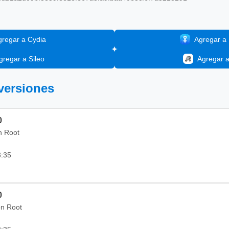
gregar a Cydia
Agregar a I
gregar a Sileo
Agregar 
 versiones
0
in Root
3:35
0
on Root