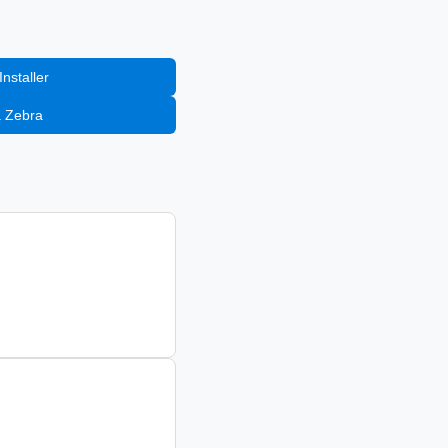
nstaller
a Zebra