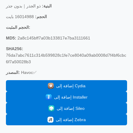
البنية:
ذو الجذر｜بدون جذر
الحجم:
16014988 بايت
الحجم المثبت:
MD5:
2a8c145bff7a03b133817e7ba3111661
SHA256:
76da7abc7611c314b599828c1fe7ce8040a09ab0008d7f4bf6cbc
6f7a50028b3
Havoc✅
المصدر:
إضافة إلى Cydia
إضافة إلى Installer
إضافة إلى Sileo
إضافة إلى Zebra