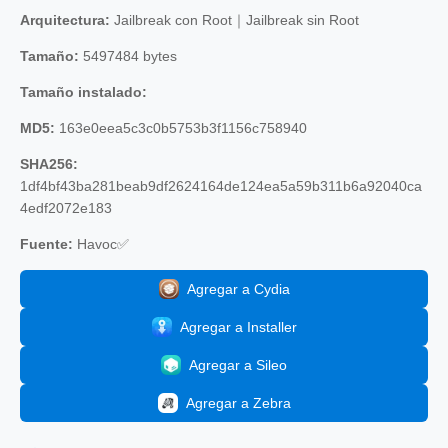
Arquitectura:
Jailbreak con Root｜Jailbreak sin Root
Tamaño:
5497484 bytes
Tamaño instalado:
MD5:
163e0eea5c3c0b5753b3f1156c758940
SHA256:
1df4bf43ba281beab9df2624164de124ea5a59b311b6a92040ca
4edf2072e183
Fuente:
Havoc✅
Agregar a Cydia
Agregar a Installer
Agregar a Sileo
Agregar a Zebra