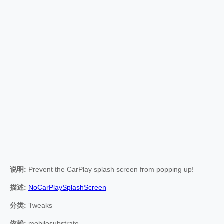
说明:
Prevent the CarPlay splash screen from popping up!
描述:
NoCarPlaySplashScreen
分类:
Tweaks
依赖:
mobilesubstrate