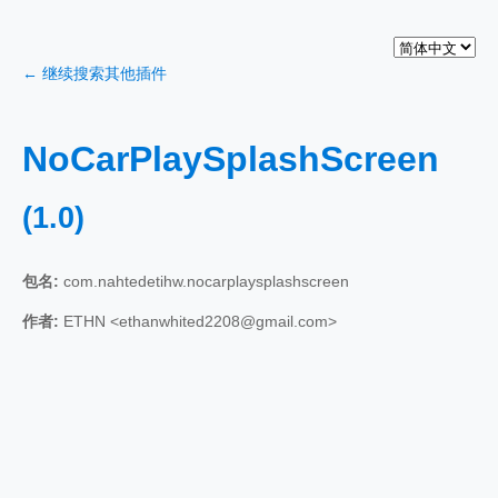
← 继续搜索其他插件
NoCarPlaySplashScreen
(1.0)
包名:
com.nahtedetihw.nocarplaysplashscreen
作者:
ETHN <ethanwhited2208@gmail.com>