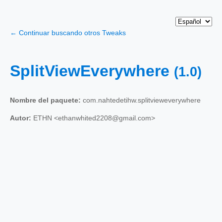
← Continuar buscando otros Tweaks
SplitViewEverywhere
(1.0)
Nombre del paquete:
com.nahtedetihw.splitvieweverywhere
Autor:
ETHN <ethanwhited2208@gmail.com>