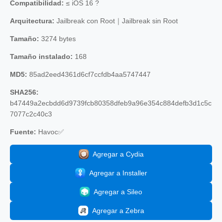
Compatibilidad:
≤ iOS 16 ?
Arquitectura:
Jailbreak con Root｜Jailbreak sin Root
Tamaño:
3274 bytes
Tamaño instalado:
168
MD5:
85ad2eed4361d6cf7ccfdb4aa5747447
SHA256:
b47449a2ecbdd6d9739fcb80358dfeb9a96e354c884defb3d1c5c
7077c2c40c3
Fuente:
Havoc✅
Agregar a Cydia
Agregar a Installer
Agregar a Sileo
Agregar a Zebra