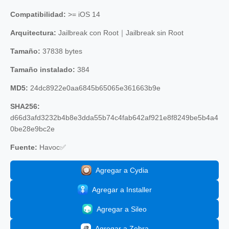
Compatibilidad:
>= iOS 14
Arquitectura:
Jailbreak con Root｜Jailbreak sin Root
Tamaño:
37838 bytes
Tamaño instalado:
384
MD5:
24dc8922e0aa6845b65065e361663b9e
SHA256:
d66d3afd3232b4b8e3dda55b74c4fab642af921e8f8249be5b4a4
0be28e9bc2e
Fuente:
Havoc✅
Agregar a Cydia
Agregar a Installer
Agregar a Sileo
Agregar a Zebra