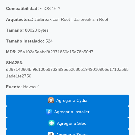
Compatibilidad:
≤ iOS 16 ?
Arquitectura:
Jailbreak con Root｜Jailbreak sin Root
Tamaño:
80020 bytes
Tamaño instalado:
524
MD5:
25a102e5eabd9f2371850c15a78b50d7
SHA256:
d86714360fbf9fc100e9732f99be5268051949010906e1710a565
1ade1fe2750
Fuente:
Havoc✅
Agregar a Cydia
Agregar a Installer
Agregar a Sileo
Agregar a Zebra