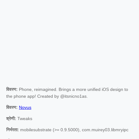
विवरण:
Phone, reimagined. Brings a more unified iOS design to
the phone app! Created by @itsnicno1as.
विवरण:
Novus
श्रेणी:
Tweaks
निर्भरता:
mobilesubstrate (>= 0.9.5000), com.muirey03.libmryipc