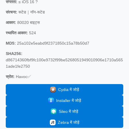
संगतता:
≤ iOS 16 ?
संरचना:
रूटेड｜नॉन-रूटेड
आकार:
80020 बाइट्स
स्थापित आकार:
524
MD5:
25a102e5eabd9f2371850c15a78b50d7
SHA256:
d86714360fbf9fc100e9732f99be5268051949010906e1710a565
1ade1fe2750
स्रोत:
Havoc✅
Cydia में जोड़ें
Installer में जोड़ें
Sileo में जोड़ें
Zebra में जोड़ें