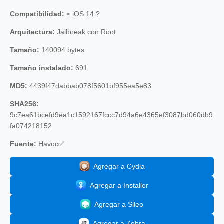
Compatibilidad:
≤ iOS 14 ?
Arquitectura:
Jailbreak con Root
Tamaño:
140094 bytes
Tamaño instalado:
691
MD5:
4439f47dabbab078f5601bf955ea5e83
SHA256:
9c7ea61bcefd9ea1c1592167fccc7d94a6e4365ef3087bd060db9
fa074218152
Fuente:
Havoc✅
Agregar a Cydia
Agregar a Installer
Agregar a Sileo
Agregar a Zebra