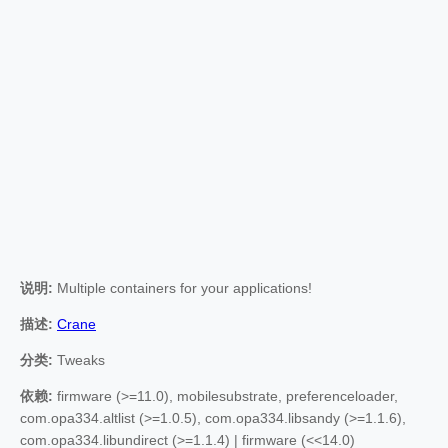
说明:
Multiple containers for your applications!
描述:
Crane
分类:
Tweaks
依赖:
firmware (>=11.0), mobilesubstrate, preferenceloader,
com.opa334.altlist (>=1.0.5), com.opa334.libsandy (>=1.1.6),
com.opa334.libundirect (>=1.1.4) | firmware (<<14.0)