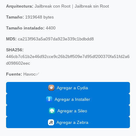
Arquitectura:
Jailbreak con Root｜Jailbreak sin Root
Tamaño:
1919648 bytes
Tamaño instalado:
4400
MD5:
ca213f963a5a097da923e339c1bdbdd8
SHA256:
446cb7c61b2e46d92cce9c26b2bff509e7d95df200370fa51fd2a6
d098602eec
Fuente:
Havoc✅
Agregar a Cydia
Agregar a Installer
Agregar a Sileo
Agregar a Zebra