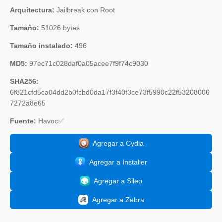
Arquitectura:
Jailbreak con Root
Tamaño:
51026 bytes
Tamaño instalado:
496
MD5:
97ec71c028daf0a05acee7f9f74c9030
SHA256:
6f821cfd5ca04dd2b0fcbd0da17f3f40f3ce73f5990c22f53208006
7272a8e65
Fuente:
Havoc✅
Agregar a Cydia
Agregar a Installer
Agregar a Sileo
Agregar a Zebra