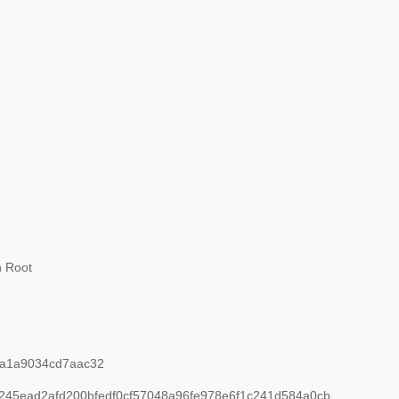
n Root
a1a9034cd7aac32
45ead2afd200bfedf0cf57048a96fe978e6f1c241d584a0cb