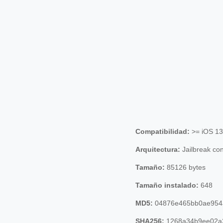
Compatibilidad:
>= iOS 13
Arquitectura:
Jailbreak co
Tamaño:
85126 bytes
Tamaño instalado:
648
MD5:
04876e465bb0ae954
SHA256:
1268a34b9ee02a2