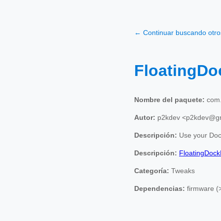
← Continuar buscando otr
FloatingDo
Nombre del paquete:
com.
Autor:
p2kdev <p2kdev@gm
Descripción:
Use your Doc
Descripción:
FloatingDock
Categoría:
Tweaks
Dependencias:
firmware (>