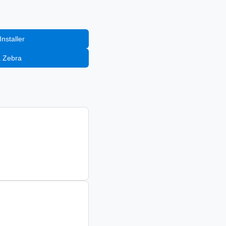
nstaller
a Zebra