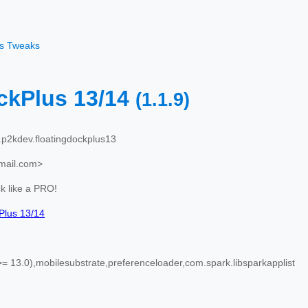
os Tweaks
ckPlus 13/14
(1.1.9)
p2kdev.floatingdockplus13
ail.com>
k like a PRO!
Plus 13/14
= 13.0),mobilesubstrate,preferenceloader,com.spark.libsparkapplist