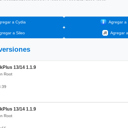
gregar a Cydia
Agregar a I
gregar a Sileo
Agregar 
 versiones
kPlus 13/14 1.1.9
on Root
3:39
kPlus 13/14 1.1.9
on Root