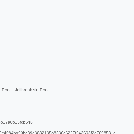
n Root｜Jailbreak sin Root
b17a0b15fcb546
9c4084ba90bc39e3882135a8536c6227f643693f2e7098581a