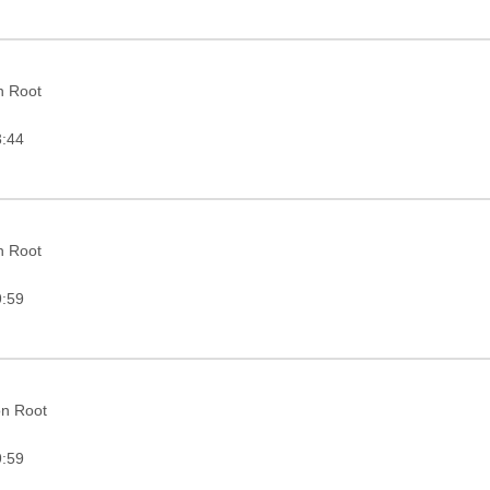
in Root
3:44
in Root
9:59
on Root
9:59