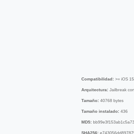
Compatibilidad:
>= iOS 15
Arquitectura:
Jailbreak co
Tamaño:
40768 bytes
Tamaño instalado:
436
MD5:
bb99e3f153ab1c5a73
SHA256:
e743056dd89787