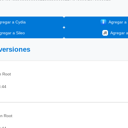
gregar a Cydia
Agregar a I
gregar a Sileo
Agregar 
 versiones
in Root
3:44
on Root