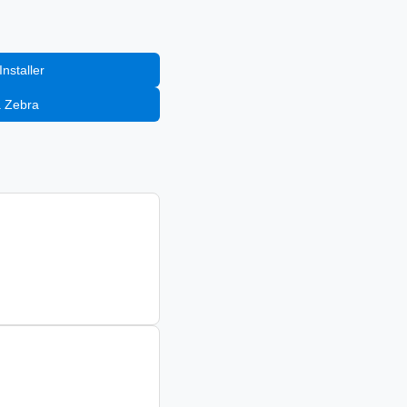
nstaller
a Zebra