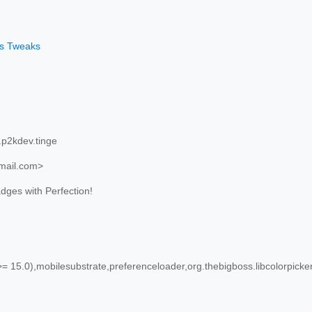
os Tweaks
p2kdev.tinge
ail.com>
dges with Perfection!
= 15.0),mobilesubstrate,preferenceloader,org.thebigboss.libcolorpicke