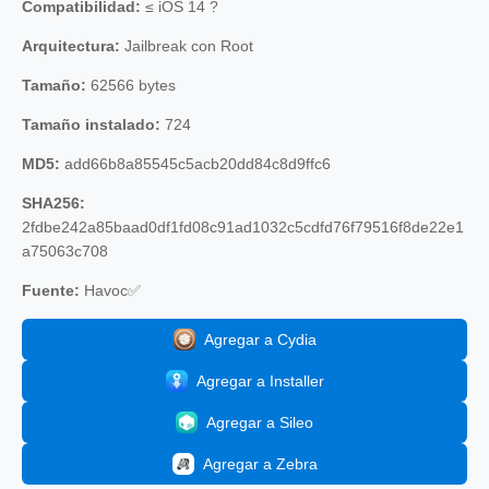
Compatibilidad:
≤ iOS 14 ?
Arquitectura:
Jailbreak con Root
Tamaño:
62566 bytes
Tamaño instalado:
724
MD5:
add66b8a85545c5acb20dd84c8d9ffc6
SHA256:
2fdbe242a85baad0df1fd08c91ad1032c5cdfd76f79516f8de22e1
a75063c708
Fuente:
Havoc✅
Agregar a Cydia
Agregar a Installer
Agregar a Sileo
Agregar a Zebra