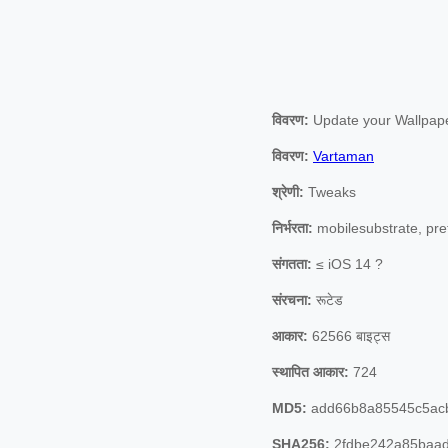
विवरण:
Update your Wallpaper
विवरण:
Vartaman
श्रेणी:
Tweaks
निर्भरता:
mobilesubstrate, pref
संगतता:
≤ iOS 14 ?
संरचना:
रूटेड
आकार:
62566 बाइट्स
स्थापित आकार:
724
MD5:
add66b8a85545c5acb
SHA256:
2fdbe242a85baad