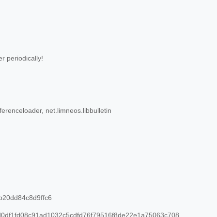
 periodically!
erenceloader, net.limneos.libbulletin
20dd84c8d9ffc6
0df1fd08c91ad1032c5cdfd76f79516f8de22e1a75063c708