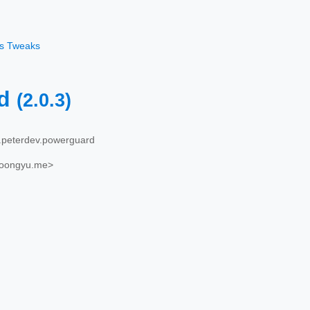
os Tweaks
rd
(2.0.3)
peterdev.powerguard
oongyu.me>