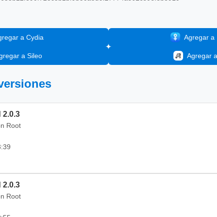
gregar a Cydia
Agregar a I
gregar a Sileo
Agregar 
 versiones
 2.0.3
on Root
3:39
 2.0.3
on Root