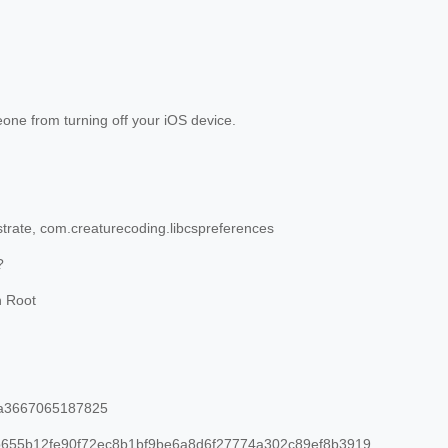
ne from turning off your iOS device.
trate, com.creaturecoding.libcspreferences
?
n Root
a3667065187825
655b12fe90f72ec8b1bf9be6a8d6f27774a302c89ef8b3919