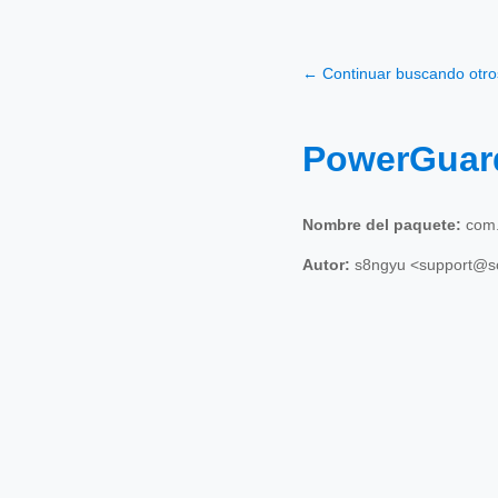
← Continuar buscando otr
PowerGua
Nombre del paquete:
com.
Autor:
s8ngyu <support@s