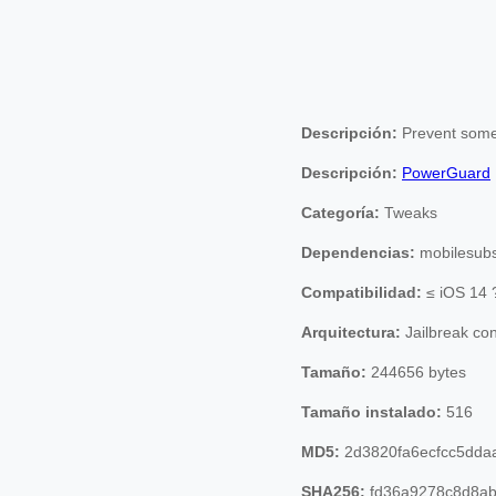
Descripción:
Prevent someo
Descripción:
PowerGuard
Categoría:
Tweaks
Dependencias:
mobilesubs
Compatibilidad:
≤ iOS 14 
Arquitectura:
Jailbreak co
Tamaño:
244656 bytes
Tamaño instalado:
516
MD5:
2d3820fa6ecfcc5dda
SHA256:
fd36a9278c8d8ab