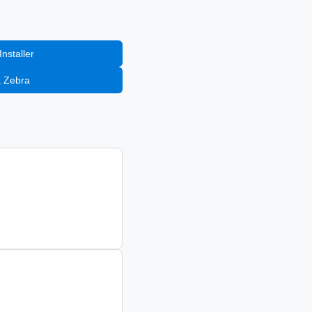
nstaller
a Zebra