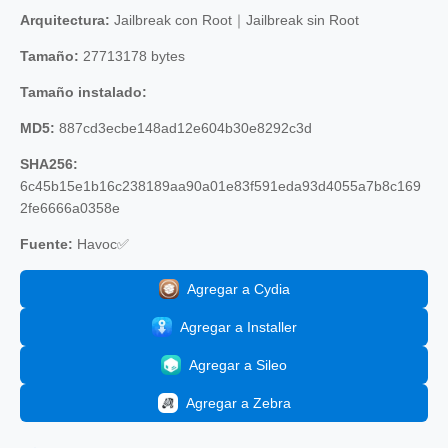
Arquitectura:
Jailbreak con Root｜Jailbreak sin Root
Tamaño:
27713178 bytes
Tamaño instalado:
MD5:
887cd3ecbe148ad12e604b30e8292c3d
SHA256:
6c45b15e1b16c238189aa90a01e83f591eda93d4055a7b8c169
2fe6666a0358e
Fuente:
Havoc✅
Agregar a Cydia
Agregar a Installer
Agregar a Sileo
Agregar a Zebra