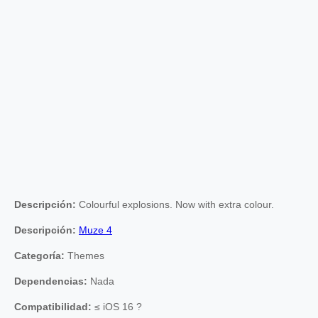
Descripción:
Colourful explosions. Now with extra colour.
Descripción:
Muze 4
Categoría:
Themes
Dependencias:
Nada
Compatibilidad:
≤ iOS 16 ?