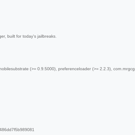
, built for today's jailbreaks.
mobilesubstrate (>= 0.9.5000), preferenceloader (>= 2.2.3), com.mrgcg
486dd7f5b989081