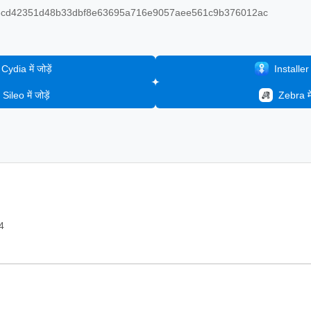
3cd42351d48b33dbf8e63695a716e9057aee561c9b376012ac
Cydia में जोड़ें
Installer मे
Sileo में जोड़ें
Zebra में 
4