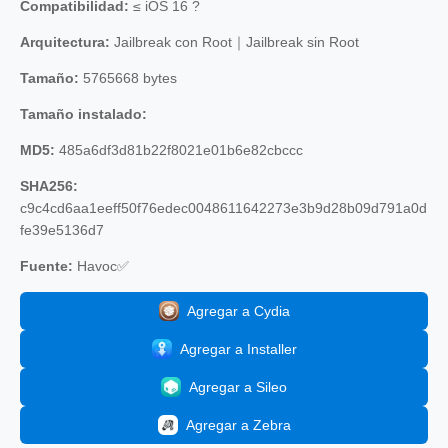
Compatibilidad:
≤ iOS 16 ?
Arquitectura:
Jailbreak con Root｜Jailbreak sin Root
Tamaño:
5765668 bytes
Tamaño instalado:
MD5:
485a6df3d81b22f8021e01b6e82cbccc
SHA256:
c9c4cd6aa1eeff50f76edec0048611642273e3b9d28b09d791a0d
fe39e5136d7
Fuente:
Havoc✅
Agregar a Cydia
Agregar a Installer
Agregar a Sileo
Agregar a Zebra