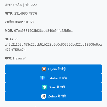
संरचना:
रूटेड｜नॉन-रूटेड
आकार:
2314980 बाइट्स
स्थापित आकार:
10168
MD5:
67ea9581903bf26cbd840c94fd22b5ca
SHA256:
a43c21102b453c22dcb51b229b6d0c808860bcf22ed19808e8ea
d77cf75f8b7d
स्रोत:
Havoc✅
Cydia में जोड़ें
Installer में जोड़ें
Sileo में जोड़ें
Zebra में जोड़ें