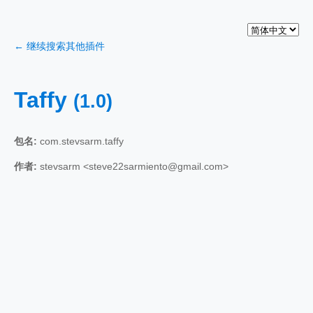
← 继续搜索其他插件
Taffy
(1.0)
包名:
com.stevsarm.taffy
作者:
stevsarm <steve22sarmiento@gmail.com>