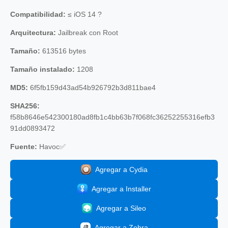
Compatibilidad:
≤ iOS 14 ?
Arquitectura:
Jailbreak con Root
Tamaño:
613516 bytes
Tamaño instalado:
1208
MD5:
6f5fb159d43ad54b926792b3d811bae4
SHA256:
f58b8646e542300180ad8fb1c4bb63b7f068fc36252255316efb3
91dd0893472
Fuente:
Havoc✅
Agregar a Cydia
Agregar a Installer
Agregar a Sileo
Agregar a Zebra