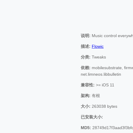
说明:
Music control everywh
描述:
Flowic
分类:
Tweaks
依赖:
mobilesubstrate, firmw
net.limneos.libbulletin
兼容性:
>= iOS 11
架构:
有根
大小:
263038 bytes
已安装大小:
MD5:
28749d17f3aad3f3bf