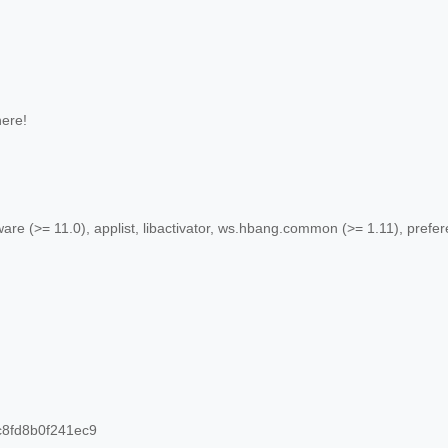
ere!
are (>= 11.0), applist, libactivator, ws.hbang.common (>= 1.11), prefe
c8fd8b0f241ec9