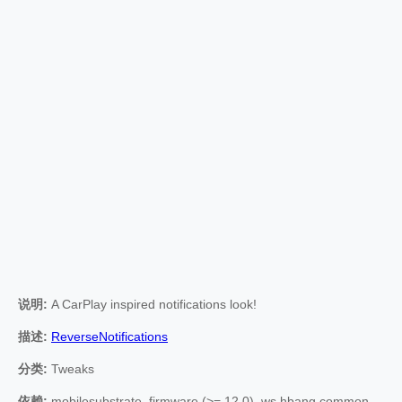
说明:
A CarPlay inspired notifications look!
描述:
ReverseNotifications
分类:
Tweaks
依赖:
mobilesubstrate, firmware (>= 12.0), ws.hbang.common