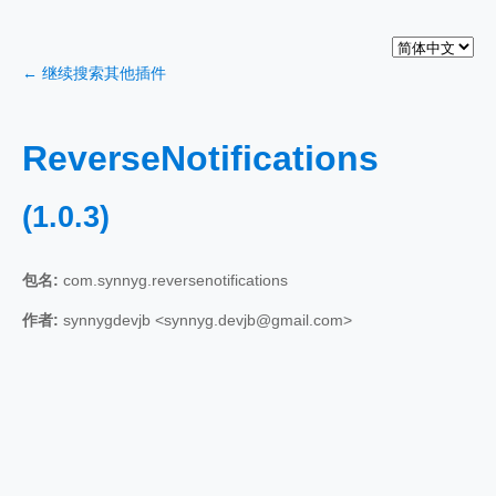
← 继续搜索其他插件
ReverseNotifications
(1.0.3)
包名:
com.synnyg.reversenotifications
作者:
synnygdevjb <synnyg.devjb@gmail.com>