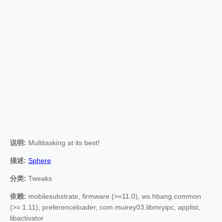
说明:
Multitasking at its best!
描述:
Sphere
分类:
Tweaks
依赖:
mobilesubstrate, firmware (>=11.0), ws.hbang.common
(>= 1.11), preferenceloader, com.muirey03.libmryipc, applist,
libactivator