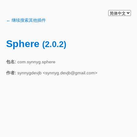
← 继续搜索其他插件
Sphere
(2.0.2)
包名:
com.synnyg.sphere
作者:
synnygdevjb <synnyg.devjb@gmail.com>