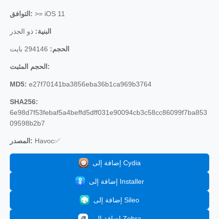
التوافق:
>= iOS 11
البنية:
ذو الجذر
الحجم:
294146 بايت
الحجم المثبت:
MD5:
e27f70141ba3856eba36b1ca969b3764
SHA256:
6e98d7f53febaf5a4beffd5dff031e90094cb3c58cc86099f7ba853
09598b2b7
المصدر:
Havoc✅
إضافة إلى Cydia
إضافة إلى Installer
إضافة إلى Sileo
إضافة إلى Zebra