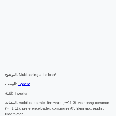
التوضيح:
Multitasking at its best!
الوصف:
Sphere
الفئة:
Tweaks
التبعيات:
mobilesubstrate, firmware (>=11.0), ws.hbang.common
(>= 1.11), preferenceloader, com.muirey03.libmryipc, applist,
libactivator