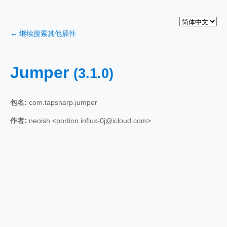
← 继续搜索其他插件
Jumper
(3.1.0)
包名:
com.tapsharp.jumper
作者:
neoish <portion.influx-0j@icloud.com>