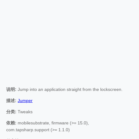
说明:
Jump into an application straight from the lockscreen.
描述:
Jumper
分类:
Tweaks
依赖:
mobilesubstrate, firmware (>= 15.0),
com.tapsharp.support (>= 1.1.0)