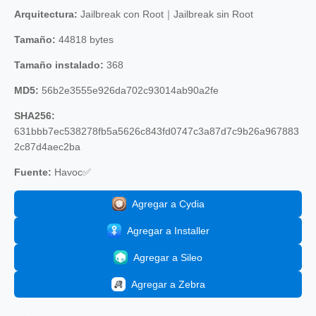
Arquitectura:
Jailbreak con Root｜Jailbreak sin Root
Tamaño:
44818 bytes
Tamaño instalado:
368
MD5:
56b2e3555e926da702c93014ab90a2fe
SHA256:
631bbb7ec538278fb5a5626c843fd0747c3a87d7c9b26a967883
2c87d4aec2ba
Fuente:
Havoc✅
Agregar a Cydia
Agregar a Installer
Agregar a Sileo
Agregar a Zebra