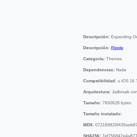
Descripción:
Expanding Ou
Descripción:
Ripple
Categoría:
Themes
Dependencias:
Nada
Compatibilidad:
≤ iOS 16 
Arquitectura:
Jailbreak co
Tamaño:
7650628 bytes
Tamaño instalado:
MD5:
072189820f435eeb8
SHA256:
7ef756847e4a877