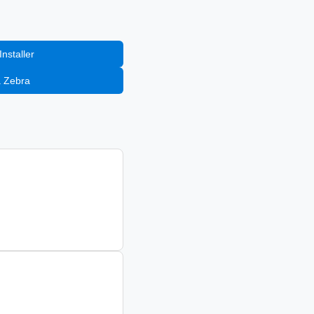
nstaller
a Zebra