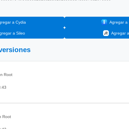
gregar a Cydia
Agregar a I
gregar a Sileo
Agregar 
 versiones
on Root
3:43
in Root