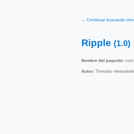
← Continuar buscando otr
Ripple
(1.0)
Nombre del paquete:
com.t
Autor:
Thenatis <thenatis