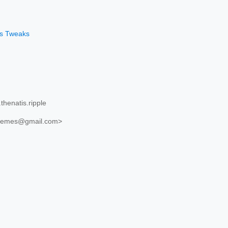
os Tweaks
henatis.ripple
themes@gmail.com>