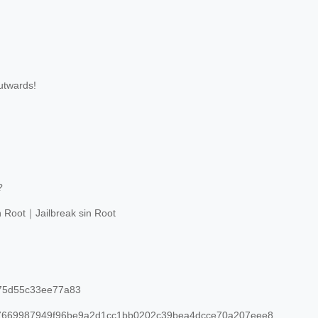
twards!
?
n Root｜Jailbreak sin Root
75d55c33ee77a83
669987949f96be9a2d1cc1bb0202c39bea4dcce70a207eee8