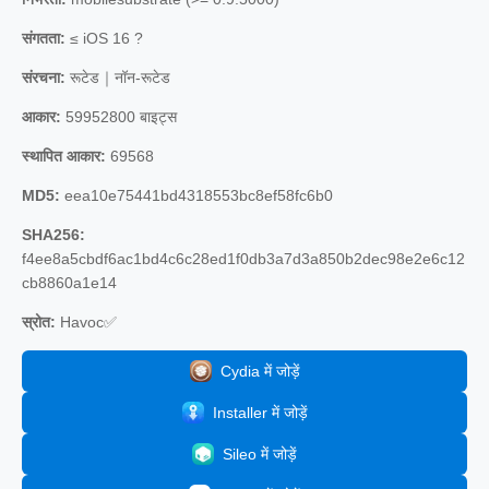
संगतता:
≤ iOS 16 ?
संरचना:
रूटेड｜नॉन-रूटेड
आकार:
59952800 बाइट्स
स्थापित आकार:
69568
MD5:
eea10e75441bd4318553bc8ef58fc6b0
SHA256:
f4ee8a5cbdf6ac1bd4c6c28ed1f0db3a7d3a850b2dec98e2e6c12
cb8860a1e14
स्रोत:
Havoc✅
Cydia में जोड़ें
Installer में जोड़ें
Sileo में जोड़ें