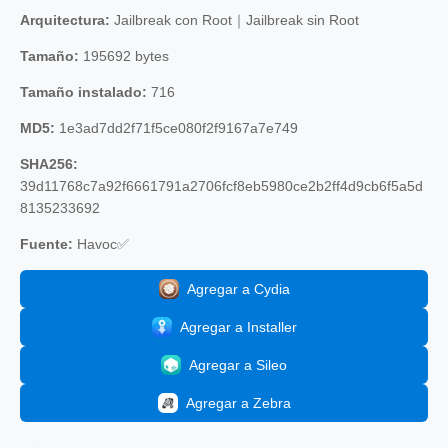
Arquitectura:
Jailbreak con Root｜Jailbreak sin Root
Tamaño:
195692 bytes
Tamaño instalado:
716
MD5:
1e3ad7dd2f71f5ce080f2f9167a7e749
SHA256:
39d11768c7a92f6661791a2706fcf8eb5980ce2b2ff4d9cb6f5a5d
8135233692
Fuente:
Havoc✅
Agregar a Cydia
Agregar a Installer
Agregar a Sileo
Agregar a Zebra