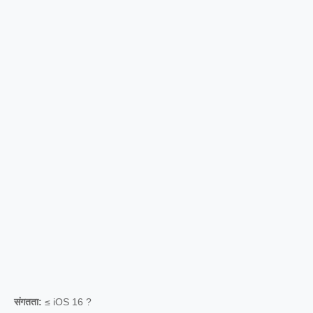
संगतता:
≤ iOS 16 ?