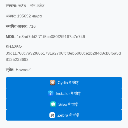
संरचना:
रूटेड｜नॉन-रूटेड
आकार:
195692 बाइट्स
स्थापित आकार:
716
MD5:
1e3ad7dd2f71f5ce080f2f9167a7e749
SHA256:
39d11768c7a92f6661791a2706fcf8eb5980ce2b2ff4d9cb6f5a5d
8135233692
स्रोत:
Havoc✅
Cydia में जोड़ें
Installer में जोड़ें
Sileo में जोड़ें
Zebra में जोड़ें