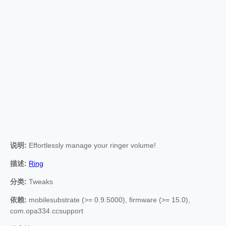
说明:
Effortlessly manage your ringer volume!
描述:
Ring
分类:
Tweaks
依赖:
mobilesubstrate (>= 0.9.5000), firmware (>= 15.0),
com.opa334.ccsupport