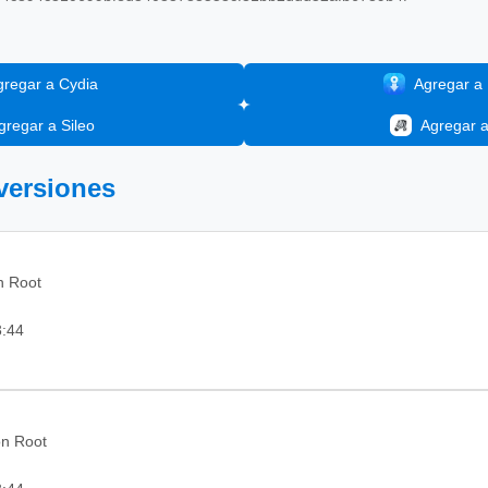
gregar a Cydia
Agregar a I
gregar a Sileo
Agregar 
 versiones
in Root
3:44
on Root