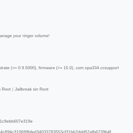
manage your ringer volume!
trate (>= 0.9.5000), firmware (>= 15.0), com.opa334.ccsupport
n Root｜Jailbreak sin Root
f1c9ebb607e319e
4c894c310699bfed34033783553cf31bb2ddd52afb6739b4f