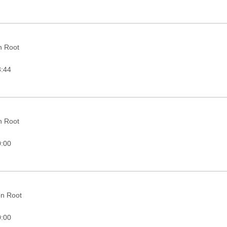
in Root
3:44
in Root
0:00
on Root
0:00