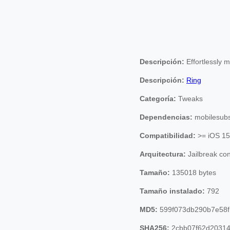
Descripción:
Effortlessly 
Descripción:
Ring
Categoría:
Tweaks
Dependencias:
mobilesubs
Compatibilidad:
>= iOS 15
Arquitectura:
Jailbreak co
Tamaño:
135018 bytes
Tamaño instalado:
792
MD5:
599f073db290b7e58
SHA256:
2cbb07f62d20314