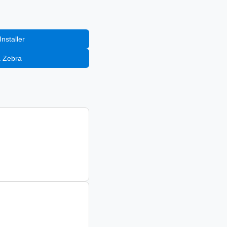
nstaller
a Zebra