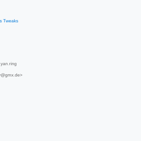
os Tweaks
yan.ring
ev@gmx.de>